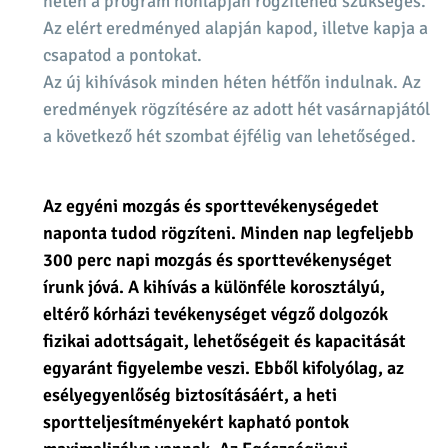
héten a program honlapján rögzítened szükséges.
Az elért eredményed alapján kapod, illetve kapja a
csapatod a pontokat.
Az új kihívások minden héten hétfőn indulnak. Az
eredmények rögzítésére az adott hét vasárnapjától
a következő hét szombat éjfélig van lehetőséged.
Az egyéni mozgás és sporttevékenységedet
naponta tudod rögzíteni. Minden nap legfeljebb
300 perc napi mozgás és sporttevékenységet
írunk jóvá. A kihívás a különféle korosztályú,
eltérő kórházi tevékenységet végző dolgozók
fizikai adottságait, lehetőségeit és kapacitását
egyaránt figyelembe veszi. Ebből kifolyólag, az
esélyegyenlőség biztosításáért, a heti
sportteljesítményekért kapható pontok