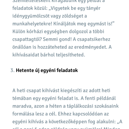
Szemléltetésként kiragadunk egy példát a
feladatok közül: „Vigyetek be egy tányér
idénygyümölcsöt vagy zöldséget a
munkahelyetekre! Kínáljátok meg egymást is!”
Külön kórházi egységben dolgozol a többi
csapattagtól? Semmi gond! A csapatsikerhez
önállóan is hozzáteheted az eredményedet. A
kihívásaidat bárhol teljesítheted.
Hetente új egyéni feladatok
A heti csapat kihívást kiegészíti az adott heti
témában egy egyéni feladat is. A fenti példánál
maradva, azon a héten a táplálkozási szokásaink
formálása lesz a cél. Ehhez kapcsolódóan az
egyéni kihívás a következőképpen fog alakulni: „A