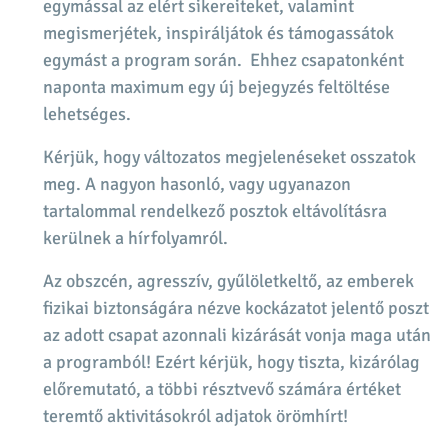
egymással az elért sikereiteket, valamint
megismerjétek, inspiráljátok és támogassátok
egymást a program során. Ehhez csapatonként
naponta maximum egy új bejegyzés feltöltése
lehetséges.
Kérjük, hogy változatos megjelenéseket osszatok
meg. A nagyon hasonló, vagy ugyanazon
tartalommal rendelkező posztok eltávolításra
kerülnek a hírfolyamról.
Az obszcén, agresszív, gyűlöletkeltő, az emberek
fizikai biztonságára nézve kockázatot jelentő poszt
az adott csapat azonnali kizárását vonja maga után
a programból! Ezért kérjük, hogy tiszta, kizárólag
előremutató, a többi résztvevő számára értéket
teremtő aktivitásokról adjatok örömhírt!