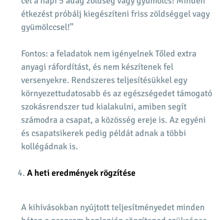
cél a napi 5 adag zöldség vagy gyümölcs! Minden
étkezést próbálj kiegészíteni friss zöldséggel vagy
gyümölccsel!”
Fontos: a feladatok nem igényelnek Tőled extra
anyagi ráfordítást, és nem készítenek fel
versenyekre. Rendszeres teljesítésükkel egy
környezettudatosabb és az egészségedet támogató
szokásrendszer tud kialakulni, amiben segít
számodra a csapat, a közösség ereje is. Az egyéni
és csapatsikerek pedig példát adnak a többi
kollégádnak is.
A heti eredmények rögzítése
A kihívásokban nyújtott teljesítményedet minden