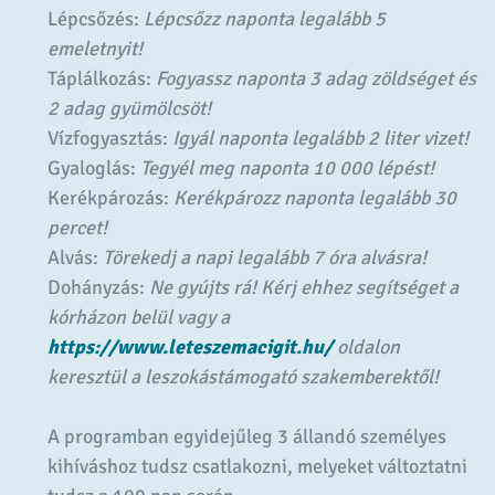
Lépcsőzés:
Lépcsőzz naponta legalább 5
emeletnyit!
Táplálkozás:
Fogyassz naponta 3 adag zöldséget és
2 adag gyümölcsöt!
Vízfogyasztás:
Igyál naponta
legalább 2 liter vizet!
Gyaloglás:
Tegyél meg naponta
10 000 lépést!
Kerékpározás:
Kerékpározz naponta
legalább 30
percet!
Alvás:
Törekedj a napi legalább 7 óra alvásra!
Dohányzás:
Ne gyújts rá! Kérj ehhez segítséget a
kórházon belül vagy a
https://www.leteszemacigit.hu/
oldalon
keresztül a leszokástámogató szakemberektől!
A programban egyidejűleg 3 állandó személyes
kihíváshoz tudsz csatlakozni, melyeket változtatni