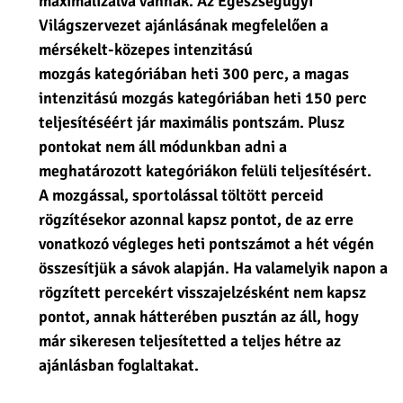
maximalizálva vannak. Az Egészségügyi
Világszervezet ajánlásának megfelelően a
mérsékelt-közepes intenzitású
mozgás kategóriában heti 300 perc, a magas
intenzitású mozgás kategóriában heti 150 perc
teljesítéséért jár maximális pontszám. Plusz
pontokat nem áll módunkban adni a
meghatározott kategóriákon felüli teljesítésért.
A mozgással, sportolással töltött perceid
rögzítésekor azonnal kapsz pontot, de az erre
vonatkozó végleges heti pontszámot a hét végén
összesítjük a sávok alapján. Ha valamelyik napon a
rögzített percekért visszajelzésként nem kapsz
pontot, annak hátterében pusztán az áll, hogy
már sikeresen teljesítetted a teljes hétre az
ajánlásban foglaltakat.